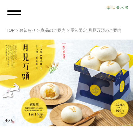
TOP
>
お知らせ
>
商品のご案内
>
季節限定 月見万頭のご案内
お知らせ
青木屋のおもい
商品情報
店舗情報
採用情報