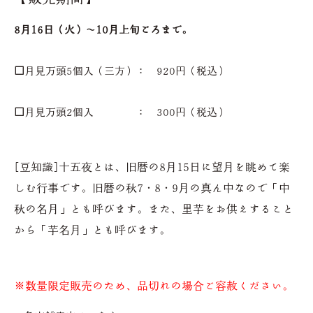
8月16日（火）～10月上旬ごろまで。
□
月見万頭5個入（三方）： 920円（税込）
□
月見万頭2個入 ： 300円（税込）
[豆知識]
十五夜とは、旧暦の8月15日に望月を眺めて楽
しむ行事です。旧暦の秋7・8・9月の真ん中なので「中
秋の名月」とも呼びます。また、里芋をお供えすること
から「芋名月」とも呼びます。
※数量限定販売のため、品切れの場合ご容赦ください。