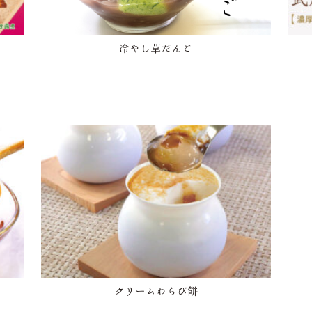
冷やし草だんご
クリームわらび餅