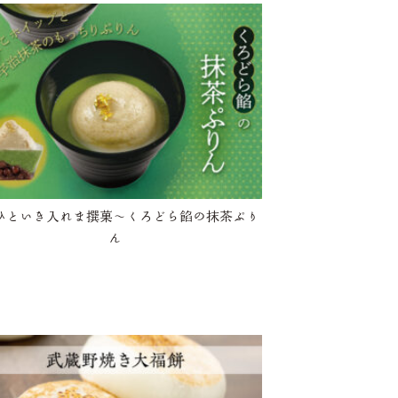
ひといき入れま撰菓～くろどら餡の抹茶ぷり
ん