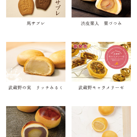
馬サブレ
渋皮栗入 栗づつみ
武蔵野の実 リッチみるく
武蔵野キャラメリーゼ