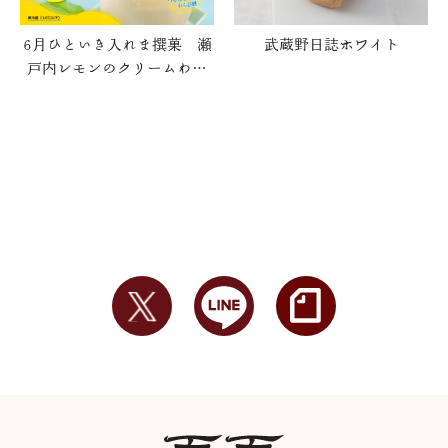
6月ひといき入れま撰菓 瀬
武蔵野日誌ホワイト
戸内レモンのクリームわら
び餅