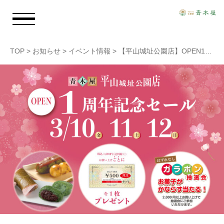
TOP
>
お知らせ
>
イベント情報
>
【平山城址公園店】OPEN1周年記念セール 3/10（金）・3/11（土）・3/12（日）
お知らせ
青木屋のおもい
商品情報
店舗情報
採用情報