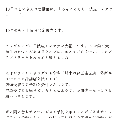
10月ひといき入れま撰菓は、『あんころもちの渋皮モンブラ
ン』 です。
10月の火・土曜日限定販売です。
カップタイプの＂渋皮モンブラン大福＂です。 つぶ餡で大
福生地を包んだおはぎタイプに、ホイップクリーム、モンブ
ランクリームをたっぷり絞りました。
※オンラインショップでも全店（郷土の森工場売店、多摩ニ
ュータウン諏訪店を除く）で
店頭受取のご予約を受付いたします。
宅急便でのお届けではありませんので、お間違いないようお
願いいたします。
※お問い合わせメールではご予約を承ることができませんの
でネット予約もしくは、直接お受け取りの店舗へご予約くだ