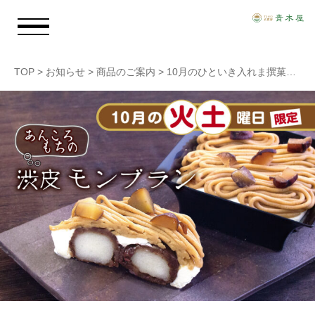
TOP
>
お知らせ
>
商品のご案内
>
10月のひといき入れま撰菓『あんころもちの渋皮モンブラン』ご予約承ります。
お知らせ
青木屋のおもい
商品情報
店舗情報
採用情報