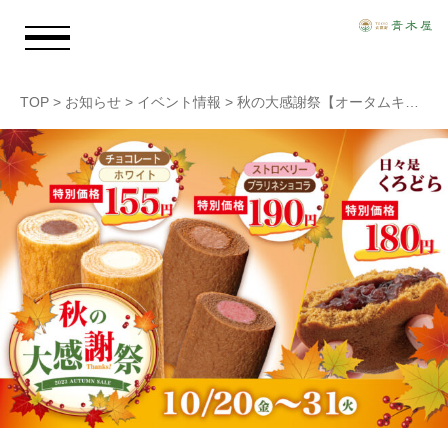
TOP
>
お知らせ
>
イベント情報
>
秋の大感謝祭【オータムキャンペーン】実施いたします。
お知らせ
青木屋のおもい
商品情報
店舗情報
採用情報