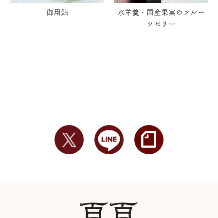
御用鮎
水羊羹・国産果実のフルー
ツゼリー