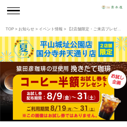
TOP
>
お知らせ
>
イベント情報
>
【2店舗限定・ご来店プレゼント】平山城址公園店・国分寺弁天通り店限定
お知らせ
青木屋のおもい
商品情報
店舗情報
採用情報