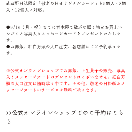
武蔵野日誌限定「敬老の日オリジナルカード」を5個入・8個
入・12個入に対応。
●9/16（月・祝）までに青木屋で敬老の贈り物をお買上い
ただくと写真入りメッセージカードをプレゼントいたしま
す。
●お赤飯、紅白万頭の大口注文、各店舗にてご予約承りま
す。
※公式オンラインショップでお赤飯、上生菓子の販売、写真
入りメッセージカードのプレセント
はございません。紅白万
頭の大口注文は随時承り中です。その他、敬老の日掛紙＆メ
ッセージカードのサービスは無料で承ります。
>>公式オンラインショップでのご予約はこち
ら