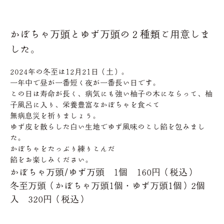
かぼちゃ万頭とゆず万頭の２種類ご用意しま
した。
2024年の冬至は12月21日（土）。
一年中で昼が一番短く夜が一番長い日です。
この日は寿命が長く、病気にも強い柚子の木にならって、柚
子風呂に入り、栄養豊富なかぼちゃを食べて
無病息災を祈りましょう。
ゆず皮を散らした白い生地でゆず風味のこし餡を包みまし
た。
かぼちゃをたっぷり練りこんだ
餡をお楽しみください。
かぼちゃ万頭/ゆず万頭 1個 160円（税込）
冬至万頭（かぼちゃ万頭1個・ゆず万頭1個）2個
入 320円（税込）