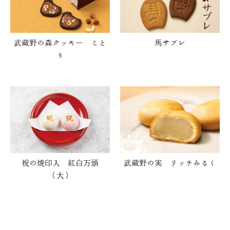
武蔵野の森クッキー こと
馬サブレ
り
祝の焼印入 紅白万頭
武蔵野の実 リッチみるく
（大）