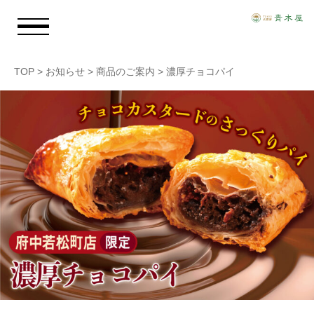
TOP
>
お知らせ
>
商品のご案内
>
濃厚チョコパイ
お知らせ
青木屋のおもい
商品情報
店舗情報
採用情報