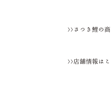
>>さつき鯉の
>>店舗情報は