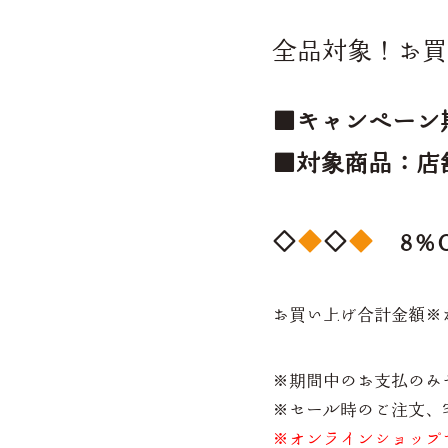
全品対象！お買い
■キャンペーン期
■対象商品：
◇
◇
8％
お買い上げ合計金額※
※期間中のお支払のみ
※セール時のご注文、宅
※オンラインショップ