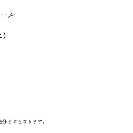
セール
水）
送分までとなります。