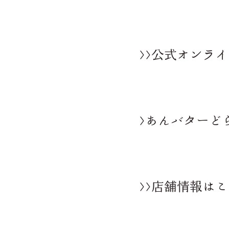
>>公式オンラ
>あんバターど
>>店舗情報は