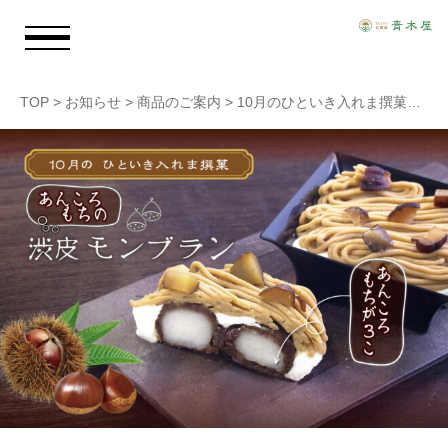
TOP
>
お知らせ
>
商品のご案内
>
10月のひといき入れま撰菓『あんころもちの渋皮モンブラン』
お知らせ
青木屋のおもい
商品情報
店舗情報
採用情報