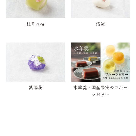
枝垂れ桜
清流
紫陽花
水羊羹・国産果実のフルー
ツゼリー