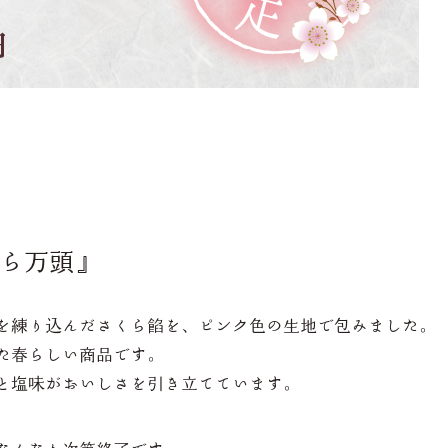
ら万頭』
を練り込んださくら餡を、ピンク色の生地で包みました。
た春らしい商品です。
と塩味がおいしさを引き立てています。