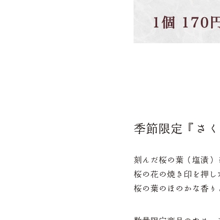
季節限定『さく
刻んだ桜の葉（塩漬）
桜の花の焼き印を押し
桜の葉のほのかな香り