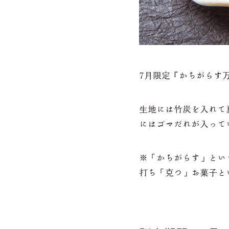
7月限定『かちがらす
生地には竹炭を入れて
にはゴマだれが入って
※「かちがらす」とい
打ち「克つ」お菓子と