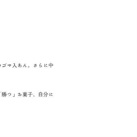
のゴマ入あん。さらに中
「勝つ」お菓子、自分に