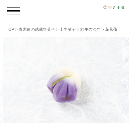
TOP
>
青木屋の武蔵野菓子
>
上生菓子
>
端午の節句
>
花菖蒲
お知らせ
青木屋のおもい
商品情報
店舗情報
採用情報