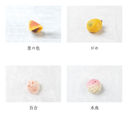
里の色
びわ
百合
水鳥