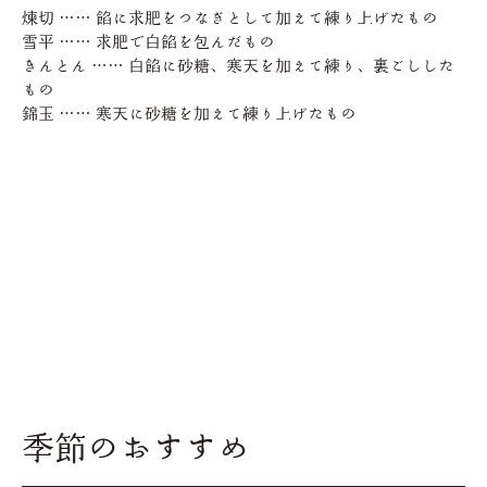
煉切 …… 餡に求肥をつなぎとして加えて練り上げたもの
雪平 …… 求肥で白餡を包んだもの
きんとん …… 白餡に砂糖、寒天を加えて練り、裏ごしした
もの
錦玉 …… 寒天に砂糖を加えて練り上げたもの
季節のおすすめ