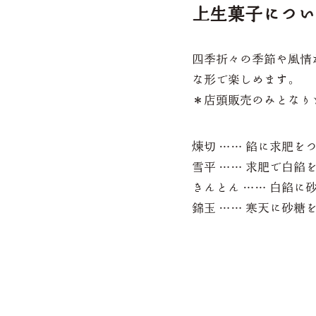
上生菓子につい
四季折々の季節や風情
な形で楽しめます。
＊店頭販売のみとなり
煉切 …… 餡に求肥
雪平 …… 求肥で白餡
きんとん …… 白餡
錦玉 …… 寒天に砂糖