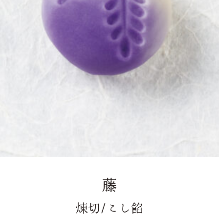
藤
煉切/こし餡