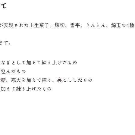
て
が表現された上生菓子。煉切、雪平、きんとん、錦玉の4種
ます。
をつなぎとして加えて練り上げたもの
を包んだもの
に砂糖、寒天を加えて練り、裏ごししたもの
を加えて練り上げたもの