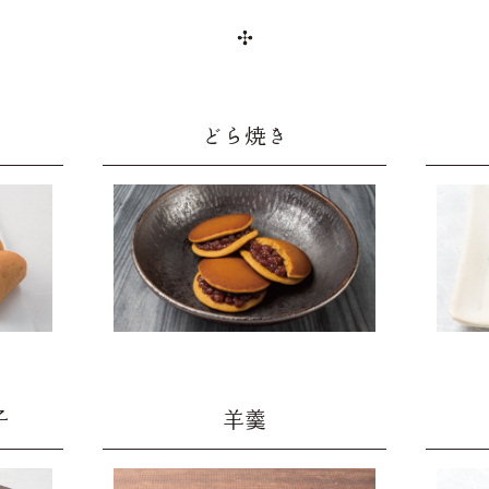
どら焼き
子
羊羹