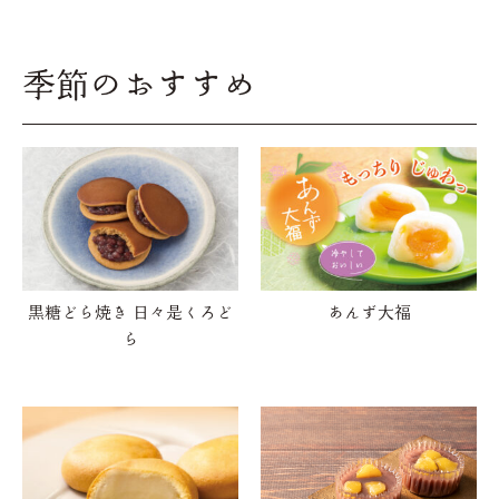
季節のおすすめ
黒糖どら焼き 日々是くろど
あんず大福
ら