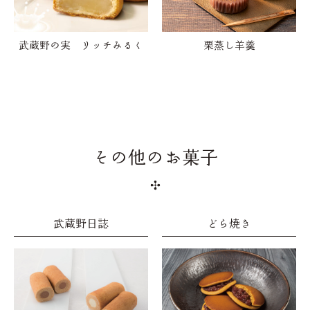
武蔵野の実 リッチみるく
栗蒸し羊羹
その他のお菓子
武蔵野日誌
どら焼き