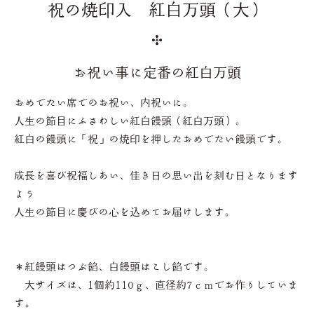
祝の焼印入 紅白万頭（大）
お祝い事に定番の紅白万頭
おめでたい席でのお祝い、内祝いに。
人生の節目にふさわしい紅白饅頭（紅白万頭）。
紅白の饅頭に「祝」の焼印を押したおめでたい饅頭です。
成長を喜び祝福しあい、佳き日の思い出を刻む日となります
よう
人生の節目に慶びの心を込めてお届けします。
＊紅饅頭はつぶ餡、白饅頭はこし餡です。
大サイズは、1個約110ｇ、直径約7ｃｍでお作りしていま
す。