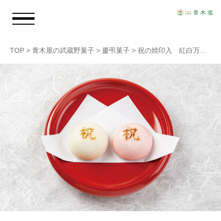
TOP
>
青木屋の武蔵野菓子
>
慶弔菓子
>
祝の焼印入 紅白万頭（大）
お知らせ
青木屋のおもい
商品情報
店舗情報
採用情報