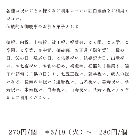
各種お祝いごとに様々なご利用シーンに紅白饅頭をご利用く
ださい。
伝統的な御慶事のお引き菓子として
御祝、内祝、上棟祝、竣工祝、祝賀会、ご入園、ご入学、ご
卒園、ご卒業、お中元、御歳暮、お正月（御年賀）、母の
日、父の日、敬老の日、ご結婚祝い、結婚記念日、出産祝
い、お七夜祝い、お食い初め、初誕生、初節句（雛祭り、端
午の節句（子供の日））、七五三祝い、就学祝い、成人の祝
いなど、長寿のお祝い（還暦祝い、古希祝い、喜寿祝い、傘
寿祝い、米寿祝い、白寿祝い、百寿祝い、茶寿い祝い）など
にもご利用ください。
270円/個 ＊5/19（火）～ 280円/個