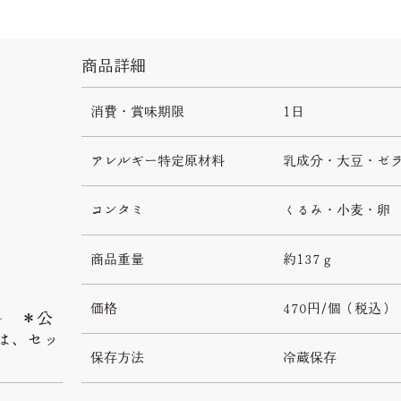
商品詳細
消費・賞味期限
1日
アレルギー
特定原材料
乳成分・大豆・ゼ
コンタミ
くるみ・小麦・卵
商品重量
約137ｇ
価格
470円/個（税込）
）～ ＊公
は、セッ
保存方法
冷蔵保存