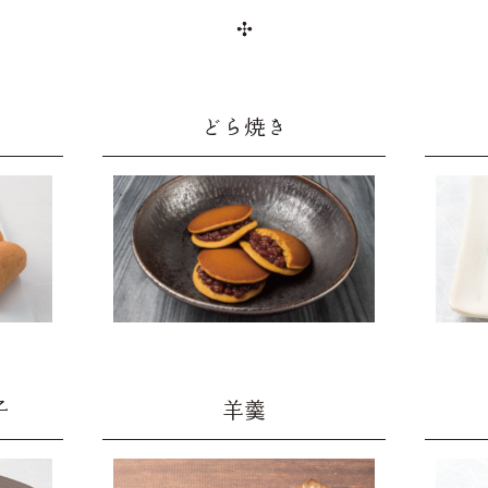
どら焼き
子
羊羹