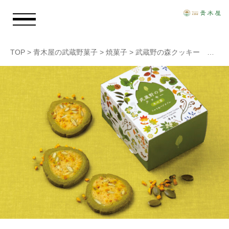
TOP
>
青木屋の武蔵野菓子
>
焼菓子
>
武蔵野の森クッキー 木の葉
お知らせ
青木屋のおもい
商品情報
店舗情報
採用情報