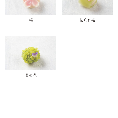
桜
枝垂れ桜
菜の花