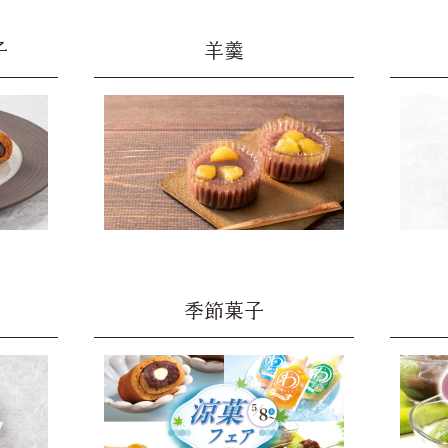
子
羊羹
季節菓子