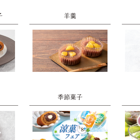
子
羊羹
季節菓子