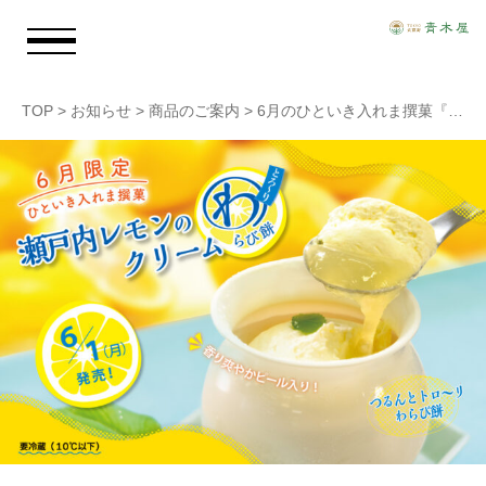
TOP
>
お知らせ
>
商品のご案内
>
6月のひといき入れま撰菓『瀬戸内レモンのクリームわらび餅』
お知らせ
青木屋のおもい
商品情報
店舗情報
採用情報