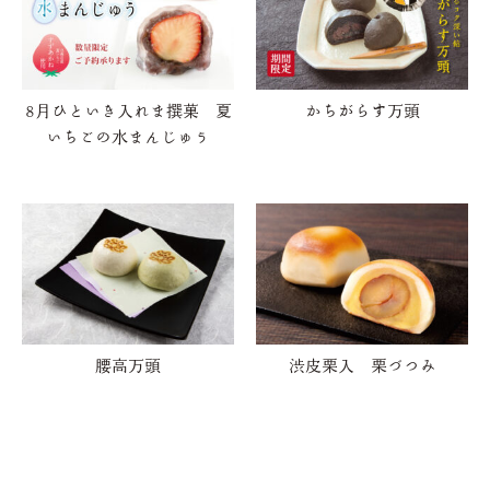
8月ひといき入れま撰菓 夏
かちがらす万頭
いちごの水まんじゅう
腰高万頭
渋皮栗入 栗づつみ