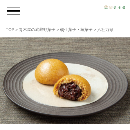
TOP
>
青木屋の武蔵野菓子
>
朝生菓子・蒸菓子
>
六社万頭
お知らせ
青木屋のおもい
商品情報
店舗情報
採用情報